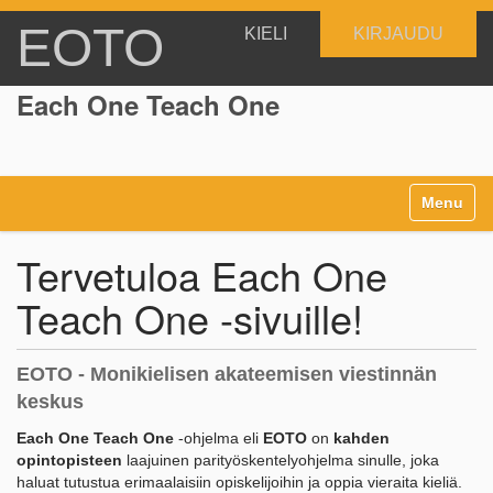
EOTO
KIELI
KIRJAUDU
Each One Teach One
N
Toggle na
a
v
i
Tervetuloa Each One
g
a
Teach One -sivuille!
t
i
o
EOTO - Monikielisen akateemisen viestinnän
n
keskus
Each One Teach One
-ohjelma eli
EOTO
on
kahden
opintopisteen
laajuinen parityöskentelyohjelma sinulle, joka
haluat tutustua erimaalaisiin opiskelijoihin ja oppia vieraita kieliä.