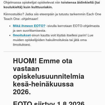
Ohjelmassa opiskelijat opiskelevat niin
toistensa äidinkieltä (tai
koulukieltä)
kuin kulttuuriakin.
Kiinnostuitko? Jatka siis eteenpäin ja tutustu tarkemmin Each One
Teach One -ohjelmaan!
Mikä ihmeen EOTO?
-sivulla kerrotaan EOTO-ohjelmasta
ja sen suorittamisesta.
Ilmoitukset
-sivun kautta voit löytää itsellesi parin! Lue
muiden opiskelijoiden hakuilmoituksia tai jätä oma
ilmoituksesi.
HUOM! Emme ota
vastaan
opiskelusuunnitelmia
kesä-heinäkuussa
2026.
EOTO siirtyy 1.8.2026