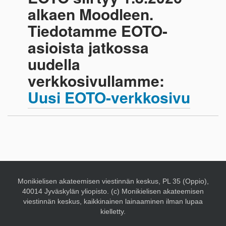
alkaen Moodleen.
Tiedotamme EOTO-
asioista jatkossa
uudella
verkkosivullamme:
Uusi EOTO-verkkosivu
Monikielisen akateemisen viestinnän keskus, PL 35 (Oppio),
40014 Jyväskylän yliopisto. (c) Monikielisen akateemisen
viestinnän keskus, kaikkinainen lainaaminen ilman lupaa
kielletty.